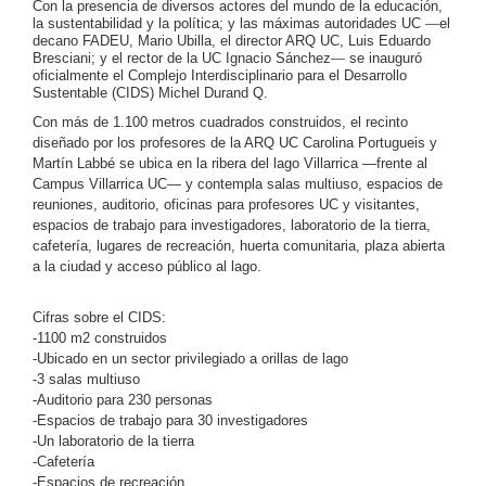
Con la presencia de diversos actores del mundo de la educación,
la sustentabilidad y la política; y las máximas autoridades UC
—
el
decano FADEU, Mario Ubilla, el director ARQ UC, Luis Eduardo
Bresciani; y el rector de la UC Ignacio Sánchez
—
se inauguró
oficialmente el Complejo Interdisciplinario para el Desarrollo
Sustentable (CIDS) Michel Durand Q.
Con más de 1.100 metros cuadrados construidos, el recinto
diseñado por los profesores de la ARQ UC Carolina Portugueis y
Martín Labbé se ubica en la ribera del lago Villarrica —frente al
Campus Villarrica UC— y contempla salas multiuso, espacios de
reuniones, auditorio, oficinas para profesores UC y visitantes,
espacios de trabajo para investigadores, laboratorio de la tierra,
cafetería, lugares de recreación, huerta comunitaria, plaza abierta
a la ciudad y acceso público al lago.
Cifras sobre el CIDS:
-1100 m2 construidos
-Ubicado en un sector privilegiado a orillas de lago
-3 salas multiuso
-Auditorio para 230 personas
-Espacios de trabajo para 30 investigadores
-Un laboratorio de la tierra
-Cafetería
-Espacios de recreación