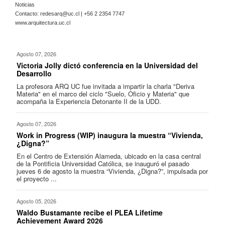
Noticias
Contacto:
redesarq@uc.cl
| +56 2 2354 7747
www.arquitectura.uc.cl
Agosto 07, 2026
Victoria Jolly dictó conferencia en la Universidad del
Desarrollo
La profesora ARQ UC fue invitada a impartir la charla "Deriva
Materia" en el marco del ciclo "Suelo, Oficio y Materia" que
acompaña la Experiencia Detonante II de la UDD.
Agosto 07, 2026
Work in Progress (WIP) inaugura la muestra “Vivienda,
¿Digna?”
En el Centro de Extensión Alameda, ubicado en la casa central
de la Pontificia Universidad Católica, se inauguró el pasado
jueves 6 de agosto la muestra “Vivienda, ¿Digna?”, impulsada por
el proyecto ...
Agosto 05, 2026
Waldo Bustamante recibe el PLEA Lifetime
Achievement Award 2026