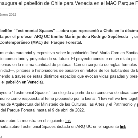
naugura el pabellón de Chile para Venecia en el MAC Parque F
Enero 2022
abellón “Testimonial Spaces” —obra que representó a Chile en la décimo
da por el profesor ARQ UC Emilio Marín junto a Rodrigo Sepúlveda—, esta
 Contemporáneo (MAC) del Parque Forestal.
muestra curatorial y expositiva sobre la población José María Caro en Santiago
do comunitario y proyectando su futuro. El proyecto consiste en un relato pict
monios en la misma cantidad de pinturas. Con un conjunto de reglas formales 
idad—, pintores e historiadores se basaron en relatos de los habitantes de 
riendo a través de éstas distintos espacios que evocan vidas pasadas y prese
 el pabellón en Venecia
).
oyecto "Testimonial Spaces" fue elegido a partir de un concurso de ideas convo
monio como respuesta al tema propuesto por la bienal: “How will we live toget
rea de Arquitectura del Ministerio de las Culturas, las Artes y el Patrimonio y
el Parque Forestal hasta el 9 de abril de 2022.
ás sobre la muestra en el siguiente
link
harla sobre Testimonial Spaces dictada en ARQ UC en el siguiente
link
as