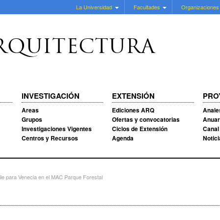
La Universidad
Facultades
Organizaciones
RQUITECTURA
INVESTIGACIÓN
EXTENSIÓN
PRO
Areas
Ediciones ARQ
Anale
Grupos
Ofertas y convocatorias
Anuar
Investigaciones Vigentes
Ciclos de Extensión
Canal
Centros y Recursos
Agenda
Notic
ile para Venecia en el MAC Parque Forestal