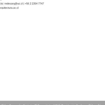
cto:
redesarq@uc.cl
| +56 2 2354 7747
quitectura.uc.cl