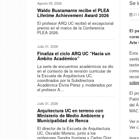
Se i
Agosto 05, 2026
Waldo Bustamante recibe el PLEA
21 
Lifetime Achievement Award 2026
El profesor ARQ UC recibió el excepcional
premio en el marco de la Conferencia
El p
PLEA 2026.
cura
Arte
Julio 31, 2026
Finaliza el ciclo ARQ UC “Hacia un
Esta 
Ámbito Académico”
senti
testi
La serie de encuentros académicos se dio
en el contexto de la revisión curricular de
comun
la Escuela de Arquitectura UC,
recor
coordinados por la Subdirectora
sobre
Académica Elvira Pérez y moderados por
el profesor A...
El pr
Patri
Julio 31, 2026
del Á
Arquitectura UC en terreno con
MAC d
Ministerio de Medio Ambiente y
Municipalidad de Renca
Ver m
Ver c
El director de la Escuela de Arquitectura
UC, Osvaldo Moreno, junto a los
profesores Sandra Iturriaga y Carlos Díaz,
Notici