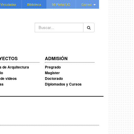
 Vinculadas
Biblioteca
Mi Portal UC
Correo
Buscar...
YECTOS
ADMISIÓN
s de Arquitectura
Pregrado
io
Magíster
 de videos
Doctorado
ias
Diplomados y Cursos