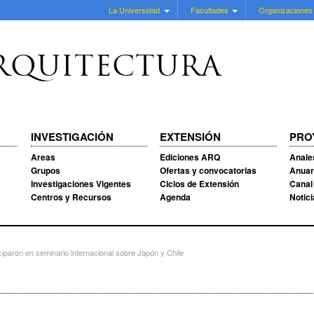
La Universidad
Facultades
Organizaciones
RQUITECTURA
INVESTIGACIÓN
EXTENSIÓN
PRO
Areas
Ediciones ARQ
Anale
Grupos
Ofertas y convocatorias
Anuar
Investigaciones Vigentes
Ciclos de Extensión
Canal
Centros y Recursos
Agenda
Notic
iparon en seminario internacional sobre Japón y Chile