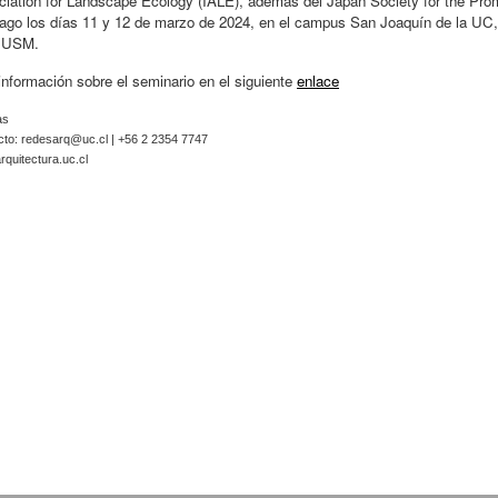
iation for Landscape Ecology (IALE), además del Japan Society for the Pro
ago los días 11 y 12 de marzo de 2024, en el campus San Joaquín de la UC,
a USM.
nformación sobre el seminario en el siguiente
enlace
as
cto:
redesarq@uc.cl
| +56 2 2354 7747
quitectura.uc.cl