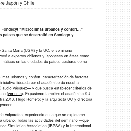
bre Japón y Chile
o Fondecyt “Microclimas urbanos y confort…”
s países que se desarrolló en Santiago y
o Santa María (USM) y la UC, el seminario
nvocó a expertos chilenos y japoneses en áreas como
s climáticos en las ciudades de países costeros como
limas urbanos y confort: caracterización de factores
iniciativa liderada por el académico de nuestra
laudio Vásquez— y que busca establecer criterios de
ano (
ver nota
). Expusieron también: el académico KU
fía 2013, Hugo Romero; y la arquitecta UC y directora
agemann.
 de Valparaíso, experiencia en la que se exploraron
a urbano. Todas las actividades del seminario —que
mance Simulation Association (IBPSA) y la International