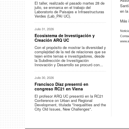
Assoc
El taller, realizado el pasado martes 28 de
Santi
julio, se enmarca en el trabajo del
en l
Laboratorio de Paisajes e Infraestructuras
Verdes (Lab_PAI UC).
Más i
Julio 31, 2026
Notici
Ecosistema de Investigación y
Conta
Creación ARQ UC
www.ar
Con el propósito de mostrar la diversidad y
complejidad de la red de relaciones que se
tejen entre temas e investigadores, desde
la Subdirección de Investigación
Innovación y Desarrollo se procuró con...
Julio 30, 2026
Francisco Díaz presentó en
congreso RC21 en Viena
El profesor ARQ UC presentó en la RC21
Conference on Urban and Regional
Development, titulada "Inequalities and the
City Old Issues, New Challenges".