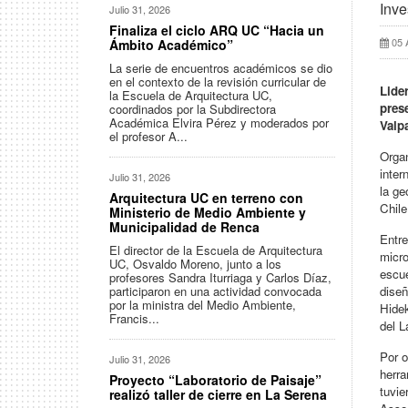
Inve
Julio 31, 2026
Finaliza el ciclo ARQ UC “Hacia un
05 
Ámbito Académico”
La serie de encuentros académicos se dio
en el contexto de la revisión curricular de
Lide
la Escuela de Arquitectura UC,
pres
coordinados por la Subdirectora
Académica Elvira Pérez y moderados por
Valp
el profesor A...
Organ
inter
Julio 31, 2026
la ge
Arquitectura UC en terreno con
Chile
Ministerio de Medio Ambiente y
Municipalidad de Renca
Entre
El director de la Escuela de Arquitectura
micro
UC, Osvaldo Moreno, junto a los
escu
profesores Sandra Iturriaga y Carlos Díaz,
participaron en una actividad convocada
diseñ
por la ministra del Medio Ambiente,
Hidek
Francis...
del L
Por o
Julio 31, 2026
herra
Proyecto “Laboratorio de Paisaje”
tuvie
realizó taller de cierre en La Serena