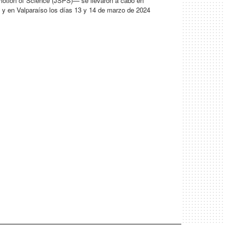
motion of Science (JSPS)— se llevaron a cabo en
 y en Valparaíso los días 13 y 14 de marzo de 2024