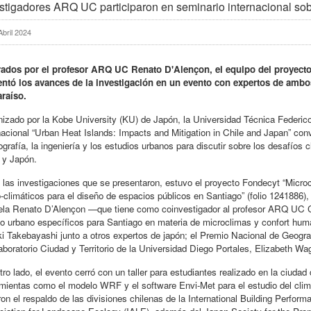
stigadores ARQ UC participaron en seminario internacional so
Abril 2024
rados por el profesor ARQ UC Renato D'Alençon, el equipo del proyect
entó los avances de la investigación en un evento con expertos de ambo
araíso.
izado por la Kobe University (KU) de Japón, la Universidad Técnica Federic
nacional “Urban Heat Islands: Impacts and Mitigation in Chile and Japan” co
ografía, la ingeniería y los estudios urbanos para discutir sobre los desafío
 y Japón.
 las investigaciones que se presentaron, estuvo el proyecto Fondecyt “Microc
-climáticos para el diseño de espacios públicos en Santiago” (folio 1241886), 
ela Renato D’Alençon —que tiene como coinvestigador al profesor ARQ UC C
o urbano específicos para Santiago en materia de microclimas y confort hum
i Takebayashi junto a otros expertos de japón; el Premio Nacional de Geogra
aboratorio Ciudad y Territorio de la Universidad Diego Portales, Elizabeth W
tro lado, el evento cerró con un taller para estudiantes realizado en la ciudad
mientas como el modelo WRF y el software Envi-Met para el estudio del clim
ron el respaldo de las divisiones chilenas de la International Building Perfor