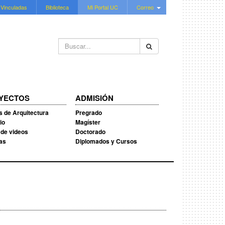
 Vinculadas
Biblioteca
Mi Portal UC
Correo
Buscar...
YECTOS
ADMISIÓN
s de Arquitectura
Pregrado
io
Magíster
 de videos
Doctorado
ias
Diplomados y Cursos