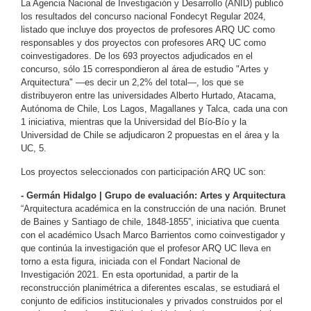
La Agencia Nacional de Investigación y Desarrollo (ANID) publicó
los resultados del concurso nacional Fondecyt Regular 2024,
listado que incluye dos proyectos de profesores ARQ UC como
responsables y dos proyectos con profesores ARQ UC como
coinvestigadores. De los 693 proyectos adjudicados en el
concurso, sólo 15 correspondieron al área de estudio "Artes y
Arquitectura"
—
es decir un 2,2% del total
—
, los que se
distribuyeron entre las universidades Alberto Hurtado, Atacama,
Autónoma de Chile, Los Lagos, Magallanes y Talca, cada una con
1 iniciativa, mientras que la Universidad del Bío-Bío y la
Universidad de Chile se adjudicaron 2 propuestas en el área y la
UC, 5.
Los proyectos seleccionados con participación ARQ UC son:
- Germán Hidalgo | Grupo de evaluación: Artes y Arquitectura
“Arquitectura académica en la construcción de una nación. Brunet
de Baines y Santiago de chile, 1848-1855”, i
niciativa que cuenta
con el académico Usach Marco Barrientos como coinvestigador y
que continúa la investigación que el profesor ARQ UC lleva en
torno a esta figura, iniciada con el Fondart Nacional de
Investigación 2021. En esta oportunidad, a partir de la
reconstrucción planimétrica a diferentes escalas, se estudiará el
conjunto de edificios institucionales y privados construidos por el