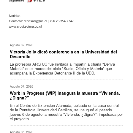
siguiente
enlace
Noticias
Contacto:
redesarq@uc.cl
| +56 2 2354 7747
www.arquitectura.uc.cl
Agosto 07, 2026
Victoria Jolly dictó conferencia en la Universidad del
Desarrollo
La profesora ARQ UC fue invitada a impartir la charla "Deriva
Materia" en el marco del ciclo "Suelo, Oficio y Materia" que
acompaña la Experiencia Detonante II de la UDD.
Agosto 07, 2026
Work in Progress (WIP) inaugura la muestra “Vivienda,
¿Digna?”
En el Centro de Extensión Alameda, ubicado en la casa central
de la Pontificia Universidad Católica, se inauguró el pasado
jueves 6 de agosto la muestra “Vivienda, ¿Digna?”, impulsada por
el proyecto ...
Agosto 05, 2026