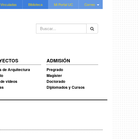
 Vinculadas
Biblioteca
Mi Portal UC
Correo
Buscar...
YECTOS
ADMISIÓN
s de Arquitectura
Pregrado
io
Magíster
 de videos
Doctorado
ias
Diplomados y Cursos