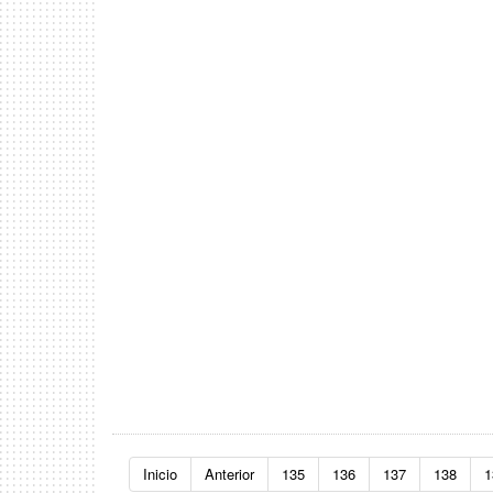
Inicio
Anterior
135
136
137
138
1