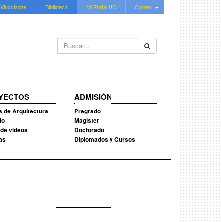
 Vinculadas
Biblioteca
Mi Portal UC
Correo
Buscar...
YECTOS
ADMISIÓN
s de Arquitectura
Pregrado
io
Magíster
 de videos
Doctorado
ias
Diplomados y Cursos