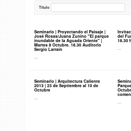
Título
Seminario | Proyectando el Paisaje |
Invita
José Rosas/Juana Zunino "El parque
del Fu
inundable de la Aguada Oriente" |
18.30 
Martes 8 Octubre. 18.30 Auditorio
...
Sergio Larraín
...
Seminario | Arquitectura Caliente
Semina
2013 | 23 de Septiembre al 10 de
Parque
Octubre
Octubr
comend
...
...