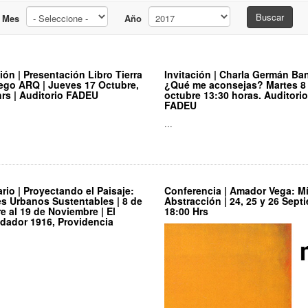
Buscar
Mes
Año
ción | Presentación Libro Tierra
Invitación | Charla Germán Ba
ego ARQ | Jueves 17 Octubre,
¿Qué me aconsejas? Martes 8
hrs | Auditorio FADEU
octubre 13:30 horas. Auditorio
FADEU
...
rio | Proyectando el Paisaje:
Conferencia | Amador Vega: Mí
s Urbanos Sustentables | 8 de
Abstracción | 24, 25 y 26 Sept
e al 19 de Noviembre | El
18:00 Hrs
ador 1916, Providencia