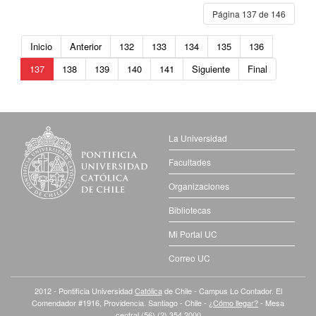
Página 137 de 146
Inicio
Anterior
132
133
134
135
136
137
138
139
140
141
Siguiente
Final
La Universidad
Facultades
Organizaciones
Bibliotecas
Mi Portal UC
Correo UC
2012 - Pontificia Universidad
Católica
de Chile - Campus Lo Contador. El
Comendador #1916, Providencia. Santiago - Chile -
¿Cómo llegar?
- Mesa
central (56) (2) 354 2000