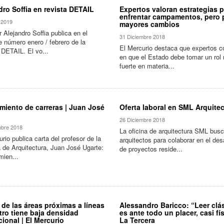
dro Soffia en revista DETAIL
Expertos valoran estrategias 
enfrentar campamentos, pero 
 2019
mayores cambios
 Alejandro Soffia publica en el
31 Diciembre 2018
e número enero / febrero de la
El Mercurio destaca que expertos c
 DETAIL. El vo...
en que el Estado debe tomar un rol
fuerte en materia...
miento de carreras | Juan José
Oferta laboral en SML Arquite
26 Diciembre 2018
mbre 2018
La oficina de arquitectura SML bus
rio publica carta del profesor de la
arquitectos para colaborar en el desa
 de Arquitectura, Juan José Ugarte:
de proyectos reside...
mien...
 de las áreas próximas a líneas
Alessandro Baricco: “Leer clá
tro tiene baja densidad
es ante todo un placer, casi fís
cional | El Mercurio
La Tercera