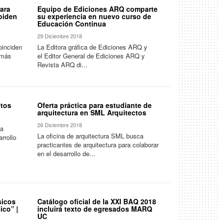
para
Equipo de Ediciones ARQ comparte
piden
su experiencia en nuevo curso de
Educación Continua
29 Diciembre 2018
oinciden
La Editora gráfica de Ediciones ARQ y
 más
el Editor General de Ediciones ARQ y
Revista ARQ di...
ctos
Oferta práctica para estudiante de
arquitectura en SML Arquitectos
26 Diciembre 2018
ca
La oficina de arquitectura SML busca
rrollo
practicantes de arquitectura para colaborar
en el desarrollo de...
sicos
Catálogo oficial de la XXI BAQ 2018
ico” |
incluirá texto de egresados MARQ
UC