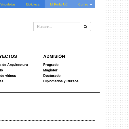
 Vinculadas
Biblioteca
Mi Portal UC
Correo
Buscar...
YECTOS
ADMISIÓN
s de Arquitectura
Pregrado
io
Magíster
 de videos
Doctorado
ias
Diplomados y Cursos