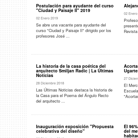
Postulación para ayudante del curso
Alejan
"Ciudad y Paisaje II" 2019
02 Enero
02 Enero 2019
Profesor
Se abre una vacante para ayudante del
present
curso "Ciudad y Paisaje II" dirigido por los
Revista
profesores José ...
La historia de la casa poética del
Acorta
arquitecto Smiljan Radic | La Últimas
Ugarte
Noticias
27 Dicie
28 Diciembre 2018
El Mercu
Las Últimas Noticias destaca la historia de
Escuela
la Casa para el Poema del Ángulo Recto
"Acorta
del arquitecto ...
Inauguración exposición "Propuesta
El 96%
celebrativa del diseño"
del me
habita