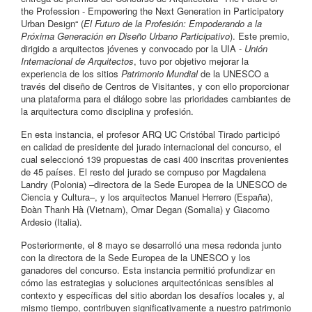
the Profession - Empowering the Next Generation in Participatory
Urban Design“ (
El Futuro de la Profesión: Empoderando a la
Próxima Generación en Diseño Urbano Participativo
). Este premio,
dirigido a arquitectos jóvenes y convocado por la UIA -
Unión
Internacional de Arquitectos
, tuvo por objetivo mejorar la
experiencia de los sitios
Patrimonio Mundial
de la UNESCO a
través del diseño de Centros de Visitantes, y con ello proporcionar
una plataforma para el diálogo sobre las prioridades cambiantes de
la arquitectura como disciplina y profesión.
En esta instancia, el profesor ARQ UC Cristóbal Tirado participó
en calidad de presidente del jurado internacional del concurso, el
cual seleccionó 139 propuestas de casi 400 inscritas provenientes
de 45 países. El resto del jurado se compuso por Magdalena
Landry (Polonia) –directora de la Sede Europea de la UNESCO de
Ciencia y Cultura–, y los arquitectos Manuel Herrero (España),
Đoàn Thanh Hà (Vietnam), Omar Degan (Somalia) y Giacomo
Ardesio (Italia).
Posteriormente, el 8 mayo se desarrolló una mesa redonda junto
con la directora de la Sede Europea de la UNESCO y los
ganadores del concurso. Esta instancia permitió profundizar en
cómo las estrategias y soluciones arquitectónicas sensibles al
contexto y específicas del sitio abordan los desafíos locales y, al
mismo tiempo, contribuyen significativamente a nuestro patrimonio