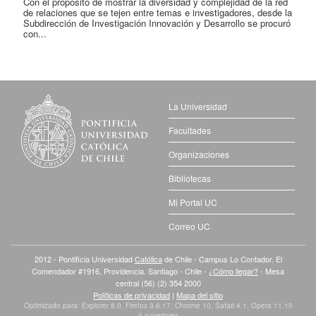
Con el propósito de mostrar la diversidad y complejidad de la red
de relaciones que se tejen entre temas e investigadores, desde la
Subdirección de Investigación Innovación y Desarrollo se procuró
con...
La Universidad
Facultades
Organizaciones
Bibliotecas
Mi Portal UC
Correo UC
2012 - Pontificia Universidad
Católica
de Chile - Campus Lo Contador. El
Comendador #1916, Providencia. Santiago - Chile -
¿Cómo llegar?
- Mesa
central (56) (2) 354 2000
Políticas de privacidad
|
Mapa del sitio
Optimizado para: Explorer 8.0, Firefox 3.6.17, Chrome 10, Safari 4.1, Opera 11.10
ó superiores