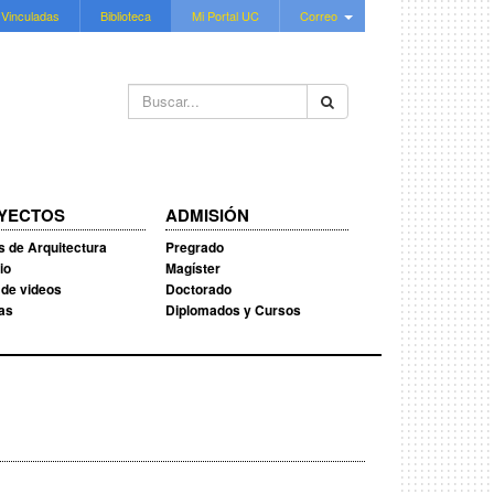
 Vinculadas
Biblioteca
Mi Portal UC
Correo
Buscar...
YECTOS
ADMISIÓN
s de Arquitectura
Pregrado
io
Magíster
 de videos
Doctorado
ias
Diplomados y Cursos