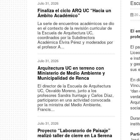
Escu
Julio 31, 2026
Finaliza el ciclo ARQ UC “Hacia un
20 
Ámbito Académico”
La serie de encuentros académicos se dio
en el contexto de la revisión curricular de
El e
la Escuela de Arquitectura UC,
prof
coordinados por la Subdirectora
Académica Elvira Pérez y moderados por
el profesor A...
El pa
Liceo
e ins
Julio 31, 2026
y gas
Arquitectura UC en terreno con
sus e
Ministerio de Medio Ambiente y
Municipalidad de Renca
En di
Vincu
El director de la Escuela de Arquitectura
UC, Osvaldo Moreno, junto a los
“dan 
profesores Sandra Iturriaga y Carlos Díaz,
verda
participaron en una actividad convocada
Arqui
por la ministra del Medio Ambiente,
socia
Francis...
Duran
Julio 31, 2026
insti
Proyecto “Laboratorio de Paisaje”
Part
realizó taller de cierre en La Serena
José