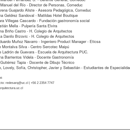
Manuel del Río - Director de Personas, Comeduc
rena Guajardo Aliste - Asesora Pedagógica, Comeduc
na Geldrez Sandoval - Matildas Hotel Boutique
ra Villegas Cascardo - Fundación gastronomía social
tián Mella - Pulpería Santa Elvira
ina Briño Castro - H. Colegio de Arquitectos
a Danilo Brzovic - H. Colegio de Arquitectos
duardo Muñoz Navarro - Ingeniero Product Manager - Eticsa
e Montalva Silva - Centro Sercotec Maipú
e Ladrón de Guevara - Escuela de Arquitectura PUC.
na Barrientos Videla - Docente Gastronomía
Gutiérrez Tapia - Docente de Dibujo Técnico
, Lovely, Sofía, Christopher, Javier y Sebastián - Estudiantes de Especialida
as
cto:
redesarq@uc.cl
| +56 2 2354 7747
quitectura.uc.cl