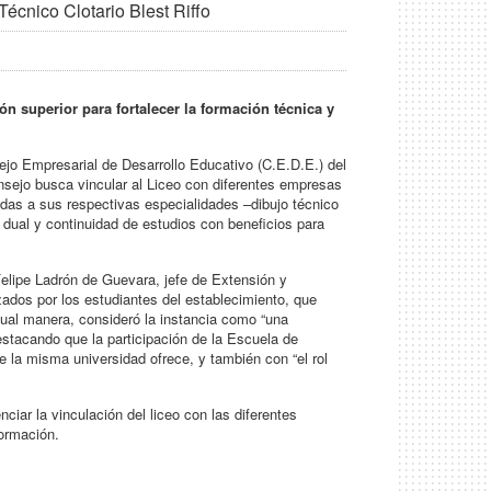
écnico Clotario Blest Riffo
n superior para fortalecer la formación técnica y
sejo Empresarial de Desarrollo Educativo (C.E.D.E.) del
nsejo busca vincular al Liceo con diferentes empresas
adas a sus respectivas especialidades –dibujo técnico
 dual y continuidad de estudios con beneficios para
Felipe Ladrón de Guevara, jefe de Extensión y
izados por los estudiantes del establecimiento, que
gual manera, consideró la instancia como “una
stacando que la participación de la Escuela de
la misma universidad ofrece, y también con “el rol
ciar la vinculación del liceo con las diferentes
formación.