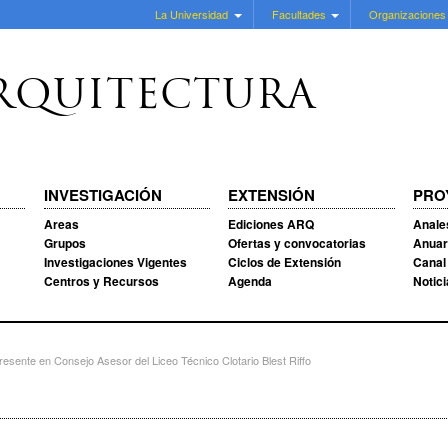
La Universidad
Facultades
Organizaciones
RQUITECTURA
INVESTIGACIÓN
EXTENSIÓN
PRO
Areas
Ediciones ARQ
Anale
Grupos
Ofertas y convocatorias
Anuar
Investigaciones Vigentes
Ciclos de Extensión
Canal
Centros y Recursos
Agenda
Notic
esente en Consejo Asesor del Liceo Técnico Clotario Blest Riffo