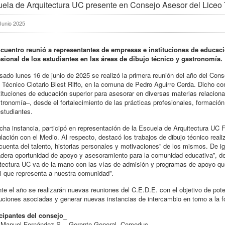
ela de Arquitectura UC presente en Consejo Asesor del Liceo T
Junio 2025
ncuentro reunió a representantes de empresas e instituciones de educació
esional de los estudiantes en las áreas de dibujo técnico y gastronomía.
sado lunes 16 de junio de 2025 se realizó la primera reunión del año del Con
 Técnico Clotario Blest Riffo, en la comuna de Pedro Aguirre Cerda. Dicho co
tituciones de educación superior para asesorar en diversas materias relacion
tronomía–, desde el fortalecimiento de las prácticas profesionales, formación
studiantes.
cha instancia, participó en representación de la Escuela de Arquitectura UC 
lación con el Medio. Al respecto, destacó los trabajos de dibujo técnico real
cuenta del talento, historias personales y motivaciones” de los mismos. De i
dera oportunidad de apoyo y asesoramiento para la comunidad educativa”, de
tectura UC va de la mano con las vías de admisión y programas de apoyo que 
l que representa a nuestra comunidad”.
te el año se realizarán nuevas reuniones del C.E.D.E. con el objetivo de poten
tuciones asociadas y generar nuevas instancias de intercambio en torno a la 
icipantes del consejo_
 Manuel Fernández S. - Gerente General, Comeduc