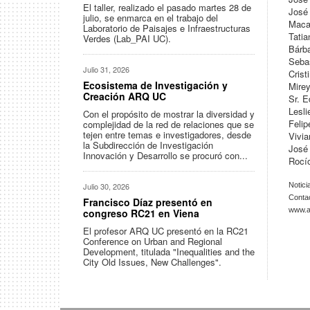
El taller, realizado el pasado martes 28 de
José 
julio, se enmarca en el trabajo del
Maca
Laboratorio de Paisajes e Infraestructuras
Tatia
Verdes (Lab_PAI UC).
Bárba
Sebas
Julio 31, 2026
Crist
Ecosistema de Investigación y
Mirey
Creación ARQ UC
Sr. E
Lesli
Con el propósito de mostrar la diversidad y
Felip
complejidad de la red de relaciones que se
tejen entre temas e investigadores, desde
Vivia
la Subdirección de Investigación
José 
Innovación y Desarrollo se procuró con...
Rocío
Julio 30, 2026
Notici
Conta
Francisco Díaz presentó en
www.ar
congreso RC21 en Viena
El profesor ARQ UC presentó en la RC21
Conference on Urban and Regional
Development, titulada "Inequalities and the
City Old Issues, New Challenges".