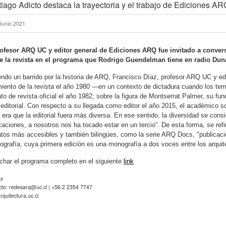
iago Adicto destaca la trayectoria y el trabajo de Ediciones AR
Junio 2021
ofesor ARQ UC y editor general de Ediciones ARQ fue invitado a conversar
e la revista en el programa que Rodrigo Guendelman tiene en radio Dun
ndo un barrido por la historia de ARQ, Francisco Díaz, profesor ARQ UC y ed
iento de la revista el año 1980 —en un contexto de dictadura cuando los te
to de revista oficial el año 1982; sobre la figura de Montserrat Palmer, su fun
 editorial. Con respecto a su llegada como editor el año 2015, el académico 
r era que la editorial fuera más diversa. En ese sentido, la diversidad se con
caciones, a nosotros nos ha tocado estar en un tercio”. De esta forma, se refir
tos más accesibles y también bilingües, como la serie ARQ Docs, "publicacio
ografía, cuya primera edición es una monografía a dos voces entre los arquite
har el programa completo en el siguiente
link
as
cto:
redesarq@uc.cl
| +56 2 2354 7747
quitectura.uc.cl