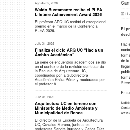
Sant
Agosto 05, 2026
Waldo Bustamante recibe el PLEA
11 
Lifetime Achievement Award 2026
El profesor ARQ UC recibió el excepcional
premio en el marco de la Conferencia
El pr
PLEA 2026.
desd
Julio 31, 2026
Hacie
Finaliza el ciclo ARQ UC “Hacia un
nacim
Ámbito Académico”
forma
de la
La serie de encuentros académicos se dio
en el contexto de la revisión curricular de
llega
la Escuela de Arquitectura UC,
publi
coordinados por la Subdirectora
forma
Académica Elvira Pérez y moderados por
Stere
el profesor A...
Escuc
Julio 31, 2026
Arquitectura UC en terreno con
Notici
Ministerio de Medio Ambiente y
Conta
Municipalidad de Renca
www.ar
El director de la Escuela de Arquitectura
UC, Osvaldo Moreno, junto a los
profesores Sandra Iturriaga y Carlos Díaz,