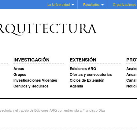
La Universidad
Facultades
Organizaciones
RQUITECTURA
INVESTIGACIÓN
EXTENSIÓN
PRO
Areas
Ediciones ARQ
Anale
Grupos
Ofertas y convocatorias
Anuar
Investigaciones Vigentes
Ciclos de Extensión
Canal
Centros y Recursos
Agenda
Notic
ayectoria y el trabajo de Ediciones ARQ con entrevista a Francisco Díaz