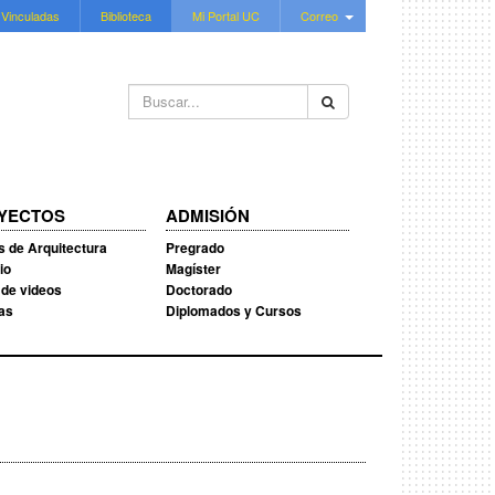
 Vinculadas
Biblioteca
Mi Portal UC
Correo
Buscar...
YECTOS
ADMISIÓN
s de Arquitectura
Pregrado
io
Magíster
 de videos
Doctorado
ias
Diplomados y Cursos