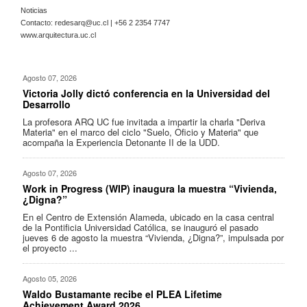
Noticias
Contacto:
redesarq@uc.cl
| +56 2 2354 7747
www.arquitectura.uc.cl
Agosto 07, 2026
Victoria Jolly dictó conferencia en la Universidad del
Desarrollo
La profesora ARQ UC fue invitada a impartir la charla "Deriva
Materia" en el marco del ciclo "Suelo, Oficio y Materia" que
acompaña la Experiencia Detonante II de la UDD.
Agosto 07, 2026
Work in Progress (WIP) inaugura la muestra “Vivienda,
¿Digna?”
En el Centro de Extensión Alameda, ubicado en la casa central
de la Pontificia Universidad Católica, se inauguró el pasado
jueves 6 de agosto la muestra “Vivienda, ¿Digna?”, impulsada por
el proyecto ...
Agosto 05, 2026
Waldo Bustamante recibe el PLEA Lifetime
Achievement Award 2026