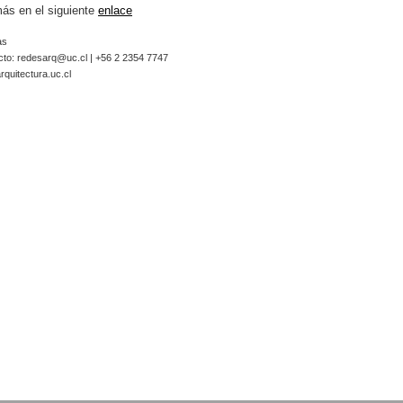
ás en el siguiente
enlace
as
cto:
redesarq@uc.cl
| +56 2 2354 7747
quitectura.uc.cl