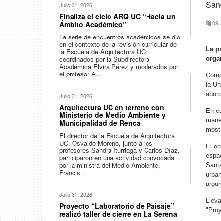
Sand
Julio 31, 2026
Finaliza el ciclo ARQ UC “Hacia un
09 
Ámbito Académico”
La serie de encuentros académicos se dio
en el contexto de la revisión curricular de
La p
la Escuela de Arquitectura UC,
coordinados por la Subdirectora
orga
Académica Elvira Pérez y moderados por
el profesor A...
Como 
la Un
abord
Julio 31, 2026
Arquitectura UC en terreno con
En es
Ministerio de Medio Ambiente y
maner
Municipalidad de Renca
mostr
El director de la Escuela de Arquitectura
UC, Osvaldo Moreno, junto a los
El en
profesores Sandra Iturriaga y Carlos Díaz,
espac
participaron en una actividad convocada
por la ministra del Medio Ambiente,
Santa
Francis...
urban
argum
Julio 31, 2026
Lleva
Proyecto “Laboratorio de Paisaje”
"Proy
realizó taller de cierre en La Serena