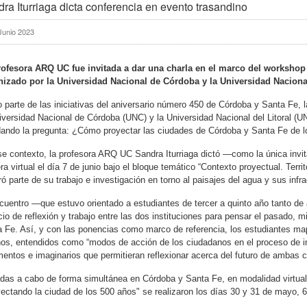
ra Iturriaga dicta conferencia en evento trasandino
Junio 2023
rofesora ARQ UC fue invitada a dar una charla en el marco del workshop
nizado por la Universidad Nacional de Córdoba y la Universidad Nacional
parte de las iniciativas del aniversario número 450 de Córdoba y Santa Fe, 
iversidad Nacional de Córdoba (UNC) y la Universidad Nacional del Litoral (U
ando la pregunta: ¿Cómo proyectar las ciudades de Córdoba y Santa Fe de 
e contexto, la profesora ARQ UC Sandra Iturriaga dictó —como la única invit
a virtual el día 7 de junio bajo el bloque temático “Contexto proyectual. Terri
ó parte de su trabajo e investigación en torno al paisajes del agua y sus infra
cuentro —que estuvo orientado a estudiantes de tercer a quinto año tanto 
io de reflexión y trabajo entre las dos instituciones para pensar el pasado, mi
 Fe. Así, y con las ponencias como marco de referencia, los estudiantes map
os, entendidos como “modos de acción de los ciudadanos en el proceso de inter
entos e imaginarios que permitieran reflexionar acerca del futuro de ambas 
das a cabo de forma simultánea en Córdoba y Santa Fe, en modalidad virtual y
ectando la ciudad de los 500 años" se realizaron los días 30 y 31 de mayo, 6,