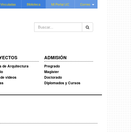
 Vinculadas
Biblioteca
Mi Portal UC
Correo
Buscar...
YECTOS
ADMISIÓN
s de Arquitectura
Pregrado
io
Magíster
 de videos
Doctorado
ias
Diplomados y Cursos