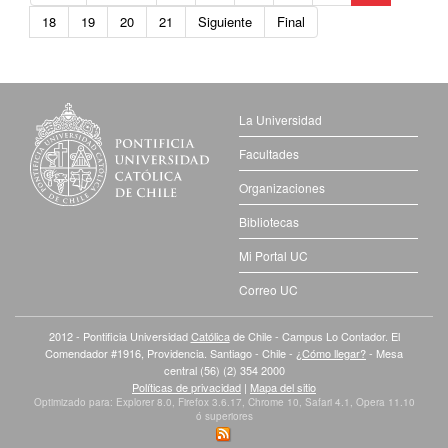
18
19
20
21
Siguiente
Final
La Universidad
Facultades
Organizaciones
Bibliotecas
Mi Portal UC
Correo UC
2012 - Pontificia Universidad
Católica
de Chile - Campus Lo Contador. El
Comendador #1916, Providencia. Santiago - Chile -
¿Cómo llegar?
- Mesa
central (56) (2) 354 2000
Políticas de privacidad
|
Mapa del sitio
Optimizado para: Explorer 8.0, Firefox 3.6.17, Chrome 10, Safari 4.1, Opera 11.10
ó superiores