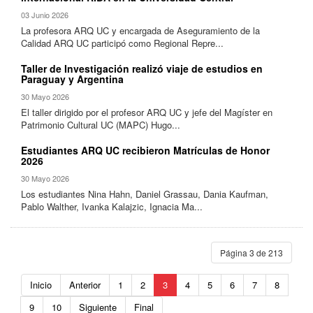
03 Junio 2026
La profesora ARQ UC y encargada de Aseguramiento de la
Calidad ARQ UC participó como Regional Repre...
Taller de Investigación realizó viaje de estudios en
Paraguay y Argentina
30 Mayo 2026
El taller dirigido por el profesor ARQ UC y jefe del Magíster en
Patrimonio Cultural UC (MAPC) Hugo...
Estudiantes ARQ UC recibieron Matrículas de Honor
2026
30 Mayo 2026
Los estudiantes Nina Hahn, Daniel Grassau, Dania Kaufman,
Pablo Walther, Ivanka Kalajzic, Ignacia Ma...
Página 3 de 213
Inicio
Anterior
1
2
3
4
5
6
7
8
9
10
Siguiente
Final