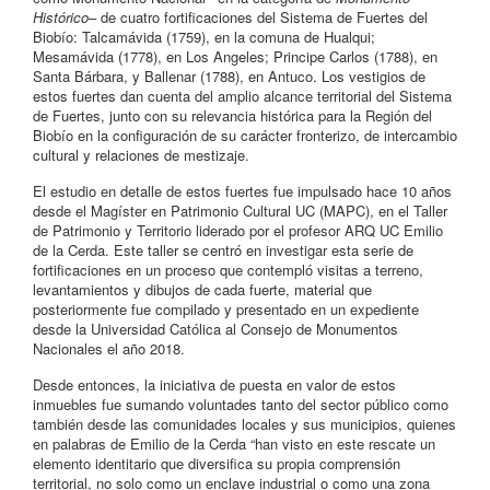
Histórico
– de cuatro fortificaciones del Sistema de Fuertes del
Biobío: Talcamávida (1759), en la comuna de Hualqui;
Mesamávida (1778), en Los Angeles; Principe Carlos (1788), en
Santa Bárbara, y Ballenar (1788), en Antuco. Los vestigios de
estos fuertes dan cuenta del amplio alcance territorial del Sistema
de Fuertes, junto con su relevancia histórica para la Región del
Biobío en la configuración de su carácter fronterizo, de intercambio
cultural y relaciones de mestizaje.
El estudio en detalle de estos fuertes fue impulsado hace 10 años
desde el Magíster en Patrimonio Cultural UC (MAPC), en el Taller
de Patrimonio y Territorio liderado por el profesor ARQ UC Emilio
de la Cerda. Este taller se centró en investigar esta serie de
fortificaciones en un proceso que contempló visitas a terreno,
levantamientos y dibujos de cada fuerte, material que
posteriormente fue compilado y presentado en un expediente
desde la Universidad Católica al Consejo de Monumentos
Nacionales el año 2018.
Desde entonces, la iniciativa de puesta en valor de estos
inmuebles fue sumando voluntades tanto del sector público como
también desde las comunidades locales y sus municipios, quienes
en palabras de Emilio de la Cerda “han visto en este rescate un
elemento identitario que diversifica su propia comprensión
territorial, no solo como un enclave industrial o como una zona