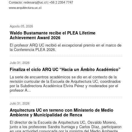
Contacto:
redesarq@uc.cl
| +56 2 2354 7747
www.arquitectura.uc.cl
Agosto 05, 2026
Waldo Bustamante recibe el PLEA Lifetime
Achievement Award 2026
El profesor ARQ UC recibió el excepcional premio en el marco de
la Conferencia PLEA 2026.
Julio 31, 2026
Finaliza el ciclo ARQ UC “Hacia un Ámbito Académico”
La serie de encuentros académicos se dio en el contexto de la
revisión curricular de la Escuela de Arquitectura UC, coordinados
por la Subdirectora Académica Elvira Pérez y moderados por el
profesor A...
Julio 31, 2026
Arquitectura UC en terreno con Ministerio de Medio
Ambiente y Municipalidad de Renca
El director de la Escuela de Arquitectura UC, Osvaldo Moreno,
junto a los profesores Sandra Iturriaga y Carlos Díaz, participaron
en una actividad convocada por la ministra del Medio Ambiente,