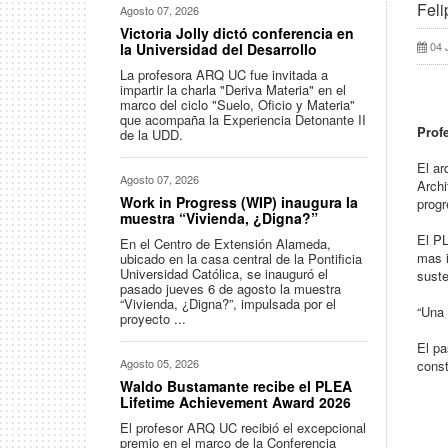
Fel
Agosto 07, 2026
Victoria Jolly dictó conferencia en
04 
la Universidad del Desarrollo
La profesora ARQ UC fue invitada a
impartir la charla "Deriva Materia" en el
marco del ciclo "Suelo, Oficio y Materia"
que acompaña la Experiencia Detonante II
Prof
de la UDD.
El ar
Agosto 07, 2026
Archi
Work in Progress (WIP) inaugura la
progr
muestra “Vivienda, ¿Digna?”
El PL
En el Centro de Extensión Alameda,
mas i
ubicado en la casa central de la Pontificia
Universidad Católica, se inauguró el
suste
pasado jueves 6 de agosto la muestra
“Vivienda, ¿Digna?”, impulsada por el
“Una 
proyecto ...
El pa
Agosto 05, 2026
const
Waldo Bustamante recibe el PLEA
Lifetime Achievement Award 2026
El profesor ARQ UC recibió el excepcional
premio en el marco de la Conferencia