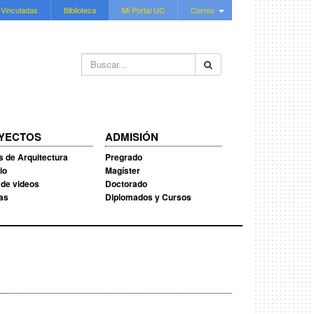
 Vinculadas
Biblioteca
Mi Portal UC
Correo
Buscar...
YECTOS
ADMISIÓN
s de Arquitectura
Pregrado
io
Magíster
 de videos
Doctorado
ias
Diplomados y Cursos