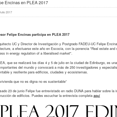
ipe Encinas en PLEA 2017
Julio 2017
esor Felipe Encinas participa en PLEA 2017
quitecto UC y Director de Investigación y Postgrado FADEU-UC Felipe Encina
tecture, a efectuarse este año en Escocia, con la ponencia "Real estate and s
ess in energy regulation of a liberalised market".
EA, que se realizará los días 4 y 5 de julio en la ciudad de Edinburgo, es un
mportantes del mundo y convocará a más de 250 investigadores y especialist
ntable y resiliente para edificios, ciudades y ecosistemas.
vivienda que no es digna no es sustentable”
sado 23 de junio Felipe fue entrevistado en radio DUNA para hablar sobre la 
rucción de edificios. Puedes escuchar la entrevista completa
aquí