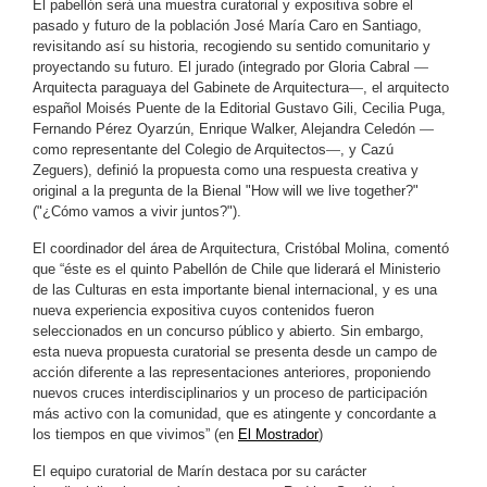
El pabellón será una muestra curatorial y expositiva sobre el
pasado y futuro de la población José María Caro en Santiago,
revisitando así su historia, recogiendo su sentido comunitario y
proyectando su futuro. El jurado (integrado por Gloria Cabral
—
Arquitecta paraguaya del Gabinete de Arquitectura
—
, el arquitecto
español Moisés Puente de la Editorial Gustavo Gili, Cecilia Puga,
Fernando Pérez Oyarzún, Enrique Walker, Alejandra Celedón
—
como representante del Colegio de Arquitectos
—
, y Cazú
Zeguers), definió la propuesta como una respuesta creativa y
original a la pregunta de la Bienal "How will we live together?"
("¿Cómo vamos a vivir juntos?").
El coordinador del área de Arquitectura, Cristóbal Molina, comentó
que
“éste es el quinto Pabellón de Chile que liderará el Ministerio
de las Culturas en esta importante bienal internacional, y es una
nueva experiencia expositiva cuyos contenidos fueron
seleccionados en un concurso público y abierto. Sin embargo,
esta nueva propuesta curatorial se presenta desde un campo de
acción diferente a las representaciones anteriores, proponiendo
nuevos cruces interdisciplinarios y un proceso de participación
más activo con la comunidad, que es atingente y concordante a
los tiempos en que vivimos” (en
El Mostrador
)
El equipo curatorial de Marín destaca por su carácter