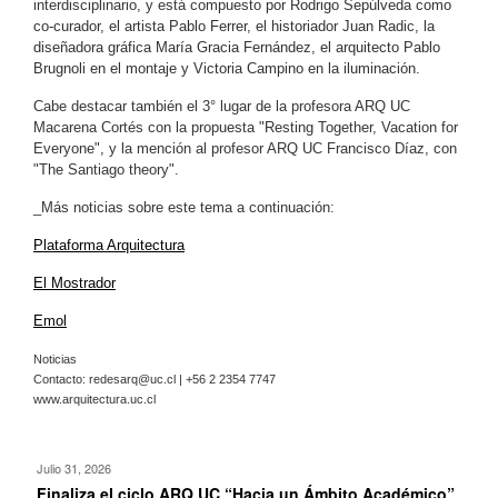
interdisciplinario, y está compuesto
por Rodrigo Sepúlveda como
co-curador, el artista Pablo Ferrer, el historiador Juan Radic, la
diseñadora gráfica María Gracia Fernández, el arquitecto Pablo
Brugnoli en el montaje y Victoria Campino en la iluminación.
Cabe destacar también el 3° lugar de la profesora ARQ UC
Macarena Cortés con la propuesta "Resting Together, Vacation for
Everyone", y la mención al profesor ARQ UC Francisco Díaz, con
"The Santiago theory".
_Más noticias sobre este tema a continuación:
Plataforma Arquitectura
El Mostrador
Emol
Noticias
Contacto:
redesarq@uc.cl
| +56 2 2354 7747
www.arquitectura.uc.cl
Julio 31, 2026
Finaliza el ciclo ARQ UC “Hacia un Ámbito Académico”