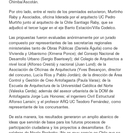
Chimba/Ascotán.
Por otro lado, entre el resto de los premiados estuvieron, Murtinho
Raby y Asociados, oficina liderada por el arquitecto UC Pedro
Murtiño junto al arquitecto de la Chile Santiago Raby, que se
adjudicó el tercer lugar en el eje Barrio Estación/Villa Codelco.
Las propuestas fueron evaluadas anónimamente por un jurado
compuesto por representantes de las secretarías regionales
ministeriales tanto de Obras Públicas (Daniela Águila) como de
Vivienda y Urbanismo (Ximena Ponce); del Consejo Nacional de
Desarrollo Urbano (Sergio Baeriswyl); del Colegio de Arquitectos a
nivel local (Alfonso Crestá) y nacional (Juan Lund); de la
Asociación de Oficinas de Arquitectura (Yves Besançon, director
del concurso, Lucía Ríos y Pablo Jordán); de la dirección de Área
Control y Gestión de Creo Antofagasta (Paula Varas); de la
Escuela de Arquitectura de la Universidad Católica del Norte
(Valeska Cerda); además del asesor urbanista de la DOM de
Antofagasta Jorge Luis Honores; el ingeniero Civil Estructural
Alfonso Larraín; y el profesor ARQ UC Teodoro Fernández, como
representante de los concursantes.
De esta manera, los resultados generaron un amplio abanico de
ideas que servirán de base para los futuros procesos de
participación ciudadana y los proyectos a desarrollarse. En
palabras de Nicole Rochette: “No es muy común en Chile que se