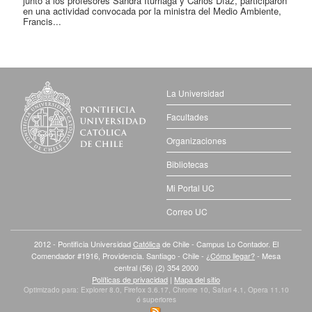
junto a los profesores Sandra Iturriaga y Carlos Díaz, participaron
en una actividad convocada por la ministra del Medio Ambiente,
Francis...
La Universidad
Facultades
Organizaciones
Bibliotecas
Mi Portal UC
Correo UC
2012 - Pontificia Universidad
Católica
de Chile - Campus Lo Contador. El
Comendador #1916, Providencia. Santiago - Chile -
¿Cómo llegar?
- Mesa
central (56) (2) 354 2000
Políticas de privacidad
|
Mapa del sitio
Optimizado para: Explorer 8.0, Firefox 3.6.17, Chrome 10, Safari 4.1, Opera 11.10
ó superiores