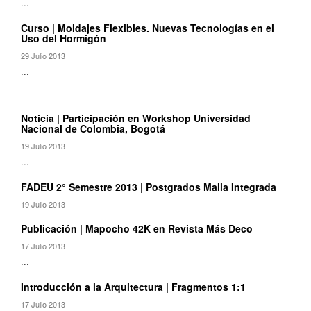
...
Curso | Moldajes Flexibles. Nuevas Tecnologías en el
Uso del Hormigón
29 Julio 2013
...
Noticia | Participación en Workshop Universidad
Nacional de Colombia, Bogotá
19 Julio 2013
...
FADEU 2° Semestre 2013 | Postgrados Malla Integrada
19 Julio 2013
Publicación | Mapocho 42K en Revista Más Deco
17 Julio 2013
...
Introducción a la Arquitectura | Fragmentos 1:1
17 Julio 2013