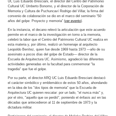
UC Luis Eduardo Bresciani,
el director del Centro del Patrimonio
Cultural UC Umberto Bonomo,
y el director de la Corporación de
Memoria y Cultura de Puchuncaví Rodrigo del Villar, la firma del
convenio de colaboración se dio en el marco del seminario “50
años del golpe: Proyecto y memoria” (
ver evento
).
En la instancia, el decano relevó la articulación que este acuerdo
permite en el marco de la investigación en torno a la memoria,
celebró la labor que el Centro del Patrimonio Cultural UC realiza en
esta materia y, por último, realizó un homenaje al arquitecto
Leopoldo Benítez, quien fue desde 1969 hasta 1973 —año de su
asesinato a pocos días del golpe de Estado— director de la
Escuela de Arquitectura UC. Asimismo, agradeció las diferentes
actividades generadas en la facultad para conmemorar "la
tragedia" que fue el golpe.
Por su parte, el director ARQ UC Luis Eduardo Bresciani destacó
el carácter simbólico y emblemático de estos 50 años, ahondando
en la idea de los "dos tipos de memoria" que la Escuela de
Arquitectura UC quieren rescatar: por un lado, "el nunca más" y,
por el otro, "aquello que se perdió", poniendo el énfasis así en las
décadas que antecedieron al 11 de septiembre de 1973 y la
dictadura militar.