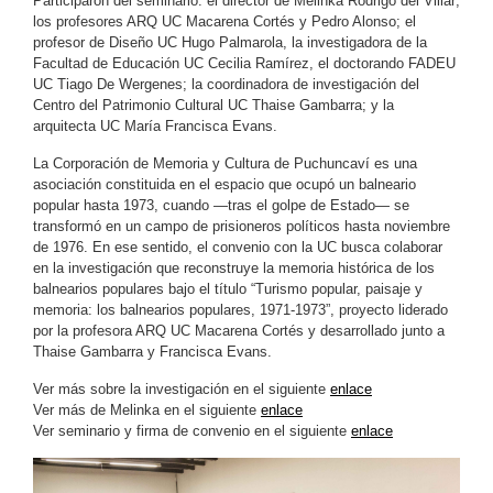
Participaron del seminario: el director de Melinka Rodrigo del Villar;
los profesores ARQ UC Macarena Cortés y Pedro Alonso; el
profesor de Diseño UC Hugo Palmarola, la investigadora de la
Facultad de Educación UC Cecilia Ramírez, el doctorando FADEU
UC Tiago De Wergenes; la coordinadora de investigación del
Centro del Patrimonio Cultural UC Thaise Gambarra; y la
arquitecta UC María Francisca Evans.
La Corporación de Memoria y Cultura de Puchuncaví es una
asociación constituida en el espacio que ocupó un balneario
popular hasta 1973, cuando —tras el golpe de Estado— se
transformó en un campo de prisioneros políticos hasta noviembre
de 1976. En ese sentido, el convenio con la UC busca colaborar
en la investigación que reconstruye la memoria histórica de los
balnearios populares bajo el título “Turismo popular, paisaje y
memoria: los balnearios populares, 1971-1973”, proyecto liderado
por la profesora ARQ UC Macarena Cortés y desarrollado junto a
Thaise Gambarra y Francisca Evans.
Ver más sobre la investigación en el siguiente
enlace
Ver más de Melinka en el siguiente
enlace
Ver seminario y firma de convenio en el siguiente
enlace