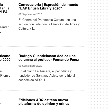
la
Convocatoria | Expresión de interés
tan la
"EAP British Library 2020"
 PLEA
07 Septiembre 2020
El Centro del Patrimonio Cultural, en una
acción conjunta con la Dirección de Artes y
esentar
Cultura y la...
o
ricano
Rodrigo Guendelmann dedica una
to 2020
columna al profesor Fernando Pérez
03 Septiembre 2020
 a
En el diario La Tercera, el periodista y
l Premio
fundador de Santiago Adicto se refirió al
académico ARQ U...
Ediciones ARQ estrena nueva
y
plataforma de opinión y crítica