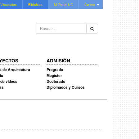
 Vinculadas
Biblioteca
Mi Portal UC
Correo
Buscar...
YECTOS
ADMISIÓN
s de Arquitectura
Pregrado
io
Magíster
 de videos
Doctorado
ias
Diplomados y Cursos