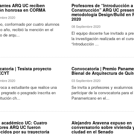
antes ARQ UC reciben
Profesores de “Introducción a 
ón honrosa en CORMA
Construcción” ARQ UC presen
metodología Design/Build en
embre 2020
2020
po, conformado por cuatro alumnos
08 Septiembre 2020
o año, recibió la mención en el
El equipo docente fue invitado a pr
o de arqu...
la investigación realizada en el curs
“Introducción ...
atoria | Tesista proyecto
Convocatoria | Premio Paname
ECYT
Bienal de Arquitectura de Qui
embre 2020
03 Septiembre 2020
oca a estudiante que realice una
Se invita a profesores y exalumnos
e pregrado o posgrado inscrita en
participar de la convocatoria para e
itución ch...
Panamericano en el...
l académico UC: Cuatro
Alejandro Aravena expuso en
ores ARQ UC fueron
conversatorio sobre vivienda 
cidos por su trayectoria
ciudad en el Senado