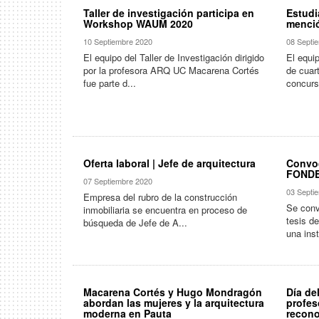
Taller de investigación participa en
Estudi
Workshop WAUM 2020
menci
10 Septiembre 2020
08 Septi
El equipo del Taller de Investigación dirigido
El equi
por la profesora ARQ UC Macarena Cortés
de cuart
fue parte d...
concurs
Oferta laboral | Jefe de arquitectura
Convoc
FOND
07 Septiembre 2020
03 Septi
Empresa del rubro de la construcción
Se conv
inmobiliaria se encuentra en proceso de
tesis d
búsqueda de Jefe de A...
una inst
Macarena Cortés y Hugo Mondragón
Día de
abordan las mujeres y la arquitectura
profes
moderna en Pauta
recono