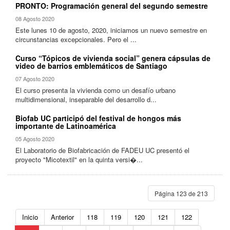
PRONTO: Programación general del segundo semestre
08 Agosto 2020
Este lunes 10 de agosto, 2020, iniciamos un nuevo semestre en
circunstancias excepcionales. Pero el ...
Curso “Tópicos de vivienda social” genera cápsulas de
video de barrios emblemáticos de Santiago
07 Agosto 2020
El curso presenta la vivienda como un desafío urbano
multidimensional, inseparable del desarrollo d...
Biofab UC participó del festival de hongos más
importante de Latinoamérica
05 Agosto 2020
El Laboratorio de Biofabricación de FADEU UC presentó el
proyecto "Micotextil" en la quinta versi�...
Página 123 de 213
Inicio
Anterior
118
119
120
121
122