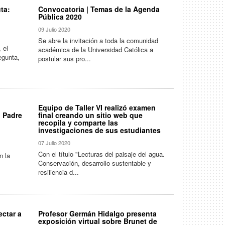
ta:
Convocatoria | Temas de la Agenda
Pública 2020
09 Julio 2020
Se abre la invitación a toda la comunidad
 el
académica de la Universidad Católica a
egunta,
postular sus pro...
Equipo de Taller VI realizó examen
n Padre
final creando un sitio web que
recopila y comparte las
investigaciones de sus estudiantes
07 Julio 2020
Con el título "Lecturas del paisaje del agua.
n la
Conservación, desarrollo sustentable y
resiliencia d...
ctar a
Profesor Germán Hidalgo presenta
exposición virtual sobre Brunet de