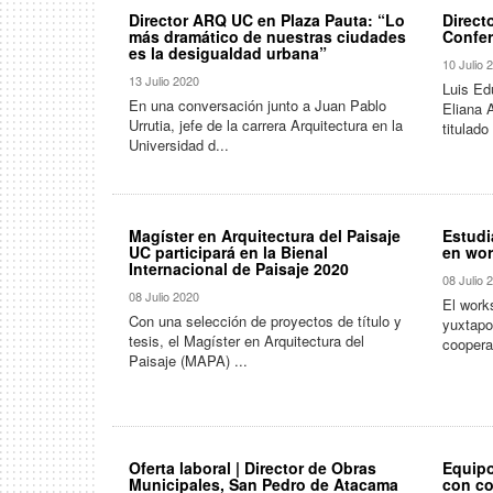
Director ARQ UC en Plaza Pauta: “Lo
Direct
más dramático de nuestras ciudades
Confer
es la desigualdad urbana”
10 Julio 
13 Julio 2020
Luis Ed
En una conversación junto a Juan Pablo
Eliana 
Urrutia, jefe de la carrera Arquitectura en la
titulado 
Universidad d...
Magíster en Arquitectura del Paisaje
Estudi
UC participará en la Bienal
en wor
Internacional de Paisaje 2020
08 Julio 
08 Julio 2020
El work
Con una selección de proyectos de título y
yuxtapo
tesis, el Magíster en Arquitectura del
cooperac
Paisaje (MAPA) ...
Oferta laboral | Director de Obras
Equipo
Municipales, San Pedro de Atacama
con co