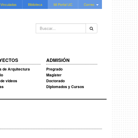
 Vinculadas
Biblioteca
Mi Portal UC
Correo
Buscar...
YECTOS
ADMISIÓN
s de Arquitectura
Pregrado
io
Magíster
 de videos
Doctorado
ias
Diplomados y Cursos