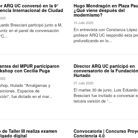
or ARQ UC conversó en la 9°
Hugo Mondragón en Plaza Pau
encia Internacional de Ciudad
¿Qué viene después del
modernismo?
2020
10 Julio 2020
uardo Bresciani participó junto a M.
En entrevista con Constanza López,
Arntz en el panel de conversación
profesor ARQ UC respondió esta pr
“C...
profundizando en lo...
antes del MPUR participaron
Director ARQ UC participó en
kshop con Cecilia Puga
conversatorio de la Fundació
Hurtado
2020
07 Julio 2020
shop, titulado "Amalgamas y
El martes 30 de junio, Luis Eduardo
siciones. Espacios de
Bresciani fue invitado a conversar e
ión", fue dictado en el mar...
tercera versión de “...
 de Taller III realiza examen
Convocatoria | Concurso Proye
lgado digital
Conciencia 4.0