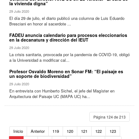
la vivienda digna”
29 Julio 2020
El día 29 de julio, el diario publicó una columna de Luis Eduardo
Bresciani en honor al sacerdote ...
FADEU anuncia calendario para procesos eleccionarios
en la decanatura y dirección del IEUT
29 Julio 2020
La crisis sanitaria, provocada por la pandemia de COVID-19, obligó
a la Universidad a modificar cal...
Profesor Osvaldo Moreno en Sonar FM: “El paisaje es
un soporte de biodiversidad”
29 Julio 2020
En entrevista con Humberto Sichel, el jefe del Magíster en
Arquitectura del Paisaje UC (MAPA UC) ha...
Página 124 de 213
Inicio
Anterior
119
120
121
122
123