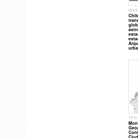
INV
Chil
tran
glob
astr
esta
esta
Arqu
urba
TES
Monu
Geog
Cont
Ciu