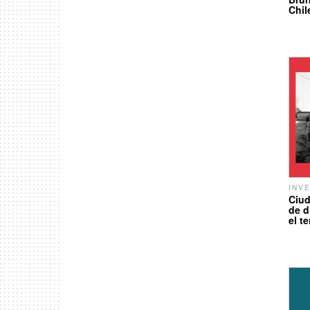
Chil
INV
Ciud
de d
el t