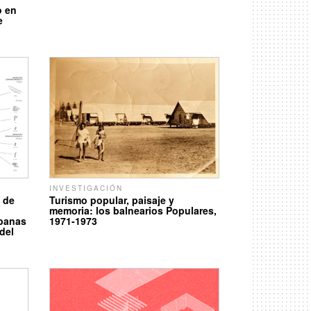
o en
e
INVESTIGACIÓN
 de
Turismo popular, paisaje y
memoria: los balnearios Populares,
rbanas
1971-1973
del