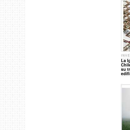
INV
La I
Chil
su t
edif