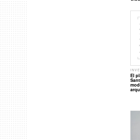
INV
El p
Sant
mode
arqu