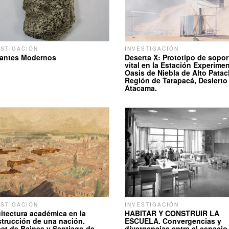
ESTIGACIÓN
INVESTIGACIÓN
rantes Modernos
Deserta X: Prototipo de sopor
vital en la Estación Experimen
Oasis de Niebla de Alto Patac
Región de Tarapacá, Desierto
Atacama.
ESTIGACIÓN
INVESTIGACIÓN
itectura académica en la
HABITAR Y CONSTRUIR LA
trucción de una nación.
ESCUELA. Convergencias y
et de Baines y Santiago de
divergencias entre el espacio