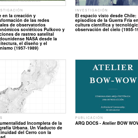
ESTIGACIÓN
INVESTIGACIÓN
e en la creación y
El espacio visto desde Chile:
sformación de las redes
episodios de la Guerra Fría en
ales de observatorios
cultura científica y tecnológi
onómicos soviéticos Pulkovo y
observación del cielo (1955-1
ciones de rastreo satelital
dounidense NASA desde la
itectura, el diseño y el
nismo (1957-1989)
IS
PUBLICACIÓN
mentalidad Incompleta de la
ARQ DOCS - Atelier BOW WO
rafía Urbana. Un Viaducto de
inuidad del Cerro con la
dad