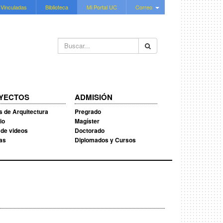
 Vinculadas
Biblioteca
Mi Portal UC
Correo
Buscar...
YECTOS
ADMISIÓN
s de Arquitectura
Pregrado
io
Magíster
 de videos
Doctorado
ias
Diplomados y Cursos