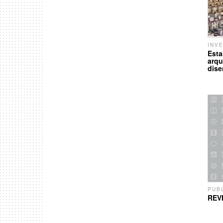
INV
Esta
arqu
dise
PUB
REV