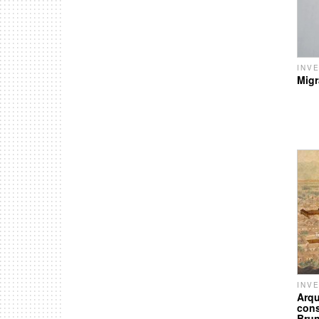
INV
Mig
INV
Arqu
cons
Brun