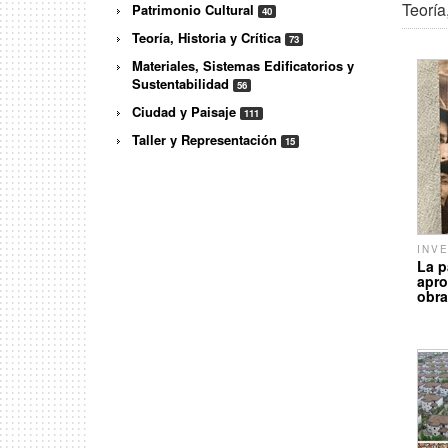
Teoría,
Patrimonio Cultural
40
Teoría, Historia y Crítica
73
Materiales, Sistemas Edificatorios y
Sustentabilidad
56
Ciudad y Paisaje
111
Taller y Representación
15
INV
La p
apro
obra